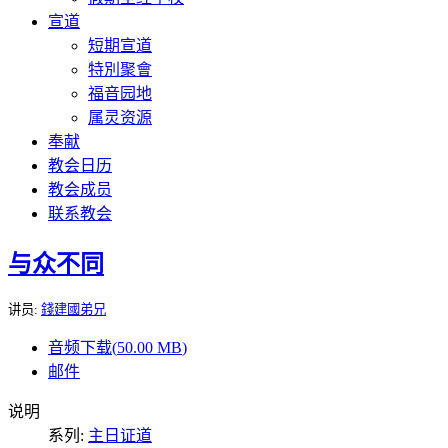
宣道
短期宣道
特別聚會
福音园地
属灵资源
奉献
教会日历
教会成员
联系教会
与众不同
讲员:
錢建國弟兄
音频下载(
50.00 MB
)
邮件
说明
系列:
主日证道