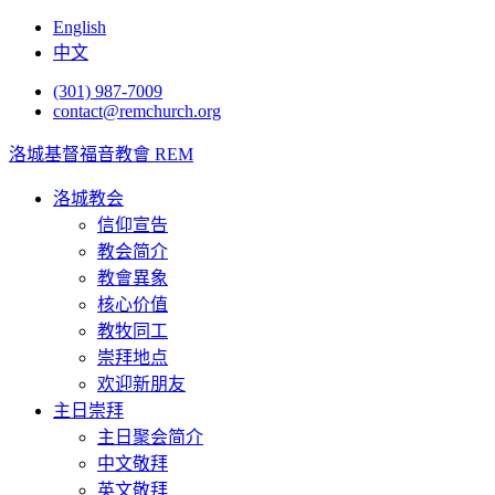
English
中文
(301) 987-7009
contact@remchurch.org
洛城基督福音教會 REM
洛城教会
信仰宣告
教会简介
教會異象
核心价值
教牧同工
崇拜地点
欢迎新朋友
主日崇拜
主日聚会简介
中文敬拜
英文敬拜