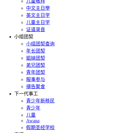
儿童敬拜
中文主日學
英文主日学
儿童主日学
证道录音
小组团契
小组团契查询
年长团契
姐妹团契
弟兄团契
青年团契
服事参与
禱告聚會
下一代事工
青少年新移民
青少年
儿童
Awana
假期圣经学校