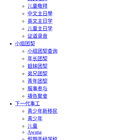
儿童敬拜
中文主日學
英文主日学
儿童主日学
证道录音
小组团契
小组团契查询
年长团契
姐妹团契
弟兄团契
青年团契
服事参与
禱告聚會
下一代事工
青少年新移民
青少年
儿童
Awana
假期圣经学校