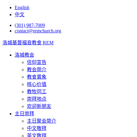
English
中文
(301) 987-7009
contact@remchurch.org
洛城基督福音教會 REM
洛城教会
信仰宣告
教会简介
教會異象
核心价值
教牧同工
崇拜地点
欢迎新朋友
主日崇拜
主日聚会简介
中文敬拜
英文敬拜