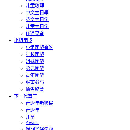
儿童敬拜
中文主日學
英文主日学
儿童主日学
证道录音
小组团契
小组团契查询
年长团契
姐妹团契
弟兄团契
青年团契
服事参与
禱告聚會
下一代事工
青少年新移民
青少年
儿童
Awana
假期圣经学校