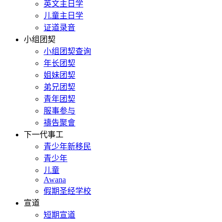
英文主日学
儿童主日学
证道录音
小组团契
小组团契查询
年长团契
姐妹团契
弟兄团契
青年团契
服事参与
禱告聚會
下一代事工
青少年新移民
青少年
儿童
Awana
假期圣经学校
宣道
短期宣道