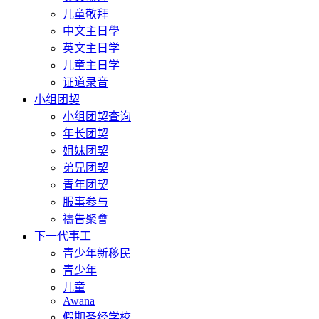
儿童敬拜
中文主日學
英文主日学
儿童主日学
证道录音
小组团契
小组团契查询
年长团契
姐妹团契
弟兄团契
青年团契
服事参与
禱告聚會
下一代事工
青少年新移民
青少年
儿童
Awana
假期圣经学校