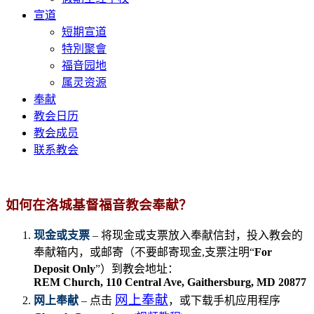
宣道
短期宣道
特別聚會
福音园地
属灵资源
奉献
教会日历
教会成员
联系教会
如何在洛城基督福音教会奉献？
现金或支票
– 将现金或支票放入奉献信封，投入教会的
奉献箱内，或邮寄（不要邮寄现金,
支票注明“
For
Deposit Only
”
）到教会地址：
REM Church, 110 Central Ave, Gaithersburg, MD 20877
网上奉献
网上奉献
– 点击
，或下载手机应用程序