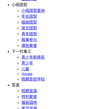
小组团契
小组团契查询
年长团契
姐妹团契
弟兄团契
青年团契
服事参与
禱告聚會
下一代事工
青少年新移民
青少年
儿童
Awana
假期圣经学校
宣道
短期宣道
特別聚會
福音园地
属灵资源