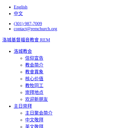
English
中文
(301) 987-7009
contact@remchurch.org
洛城基督福音教會 REM
洛城教会
信仰宣告
教会简介
教會異象
核心价值
教牧同工
崇拜地点
欢迎新朋友
主日崇拜
主日聚会简介
中文敬拜
英文敬拜