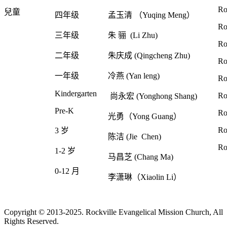
Ro
兒童
四年级
孟玉清 （Yuqing Meng）
Ro
三年级
朱 骊 (Li Zhu)
Ro
二年级
朱庆成 (Qingcheng Zhu)
Ro
一年级
冷燕 (Yan leng)
Ro
Kindergarten
Ro
尚永宏 (Yonghong Shang)
Pre-K
Ro
光勇（Yong Guang）
Ro
3 岁
陈洁 (Jie Chen)
Ro
1-2 岁
马昌芝 (Chang Ma)
0-12 月
李潇琳（Xiaolin Li）
Copyright © 2013-2025. Rockville Evangelical Mission Church, All
Rights Reserved.