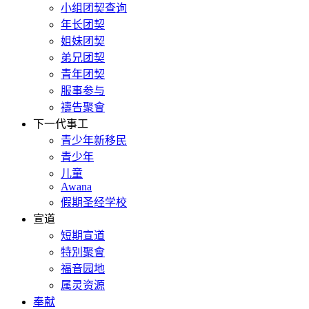
小组团契查询
年长团契
姐妹团契
弟兄团契
青年团契
服事参与
禱告聚會
下一代事工
青少年新移民
青少年
儿童
Awana
假期圣经学校
宣道
短期宣道
特別聚會
福音园地
属灵资源
奉献