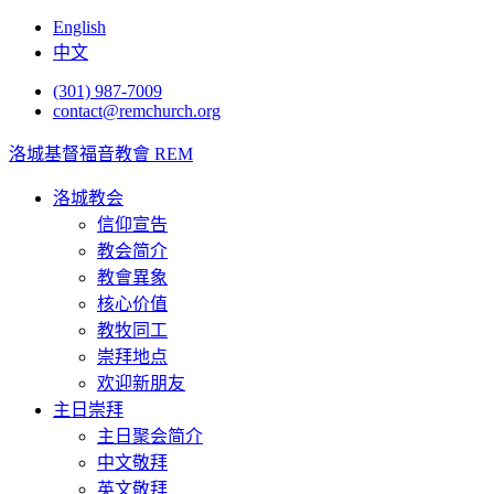
English
中文
(301) 987-7009
contact@remchurch.org
洛城基督福音教會 REM
洛城教会
信仰宣告
教会简介
教會異象
核心价值
教牧同工
崇拜地点
欢迎新朋友
主日崇拜
主日聚会简介
中文敬拜
英文敬拜