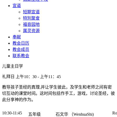
宣道
短期宣道
特別聚會
福音园地
属灵资源
奉献
教会日历
教会成员
联系教会
儿童主日学
礼拜日 上午10：30 - 上午11：45
教导孩子圣经的真理,并让学生彼此，及学生和老师之间有密
切互动的课堂时间。这时间包括作手工，游戏，讨论圣经，彼
此分享神的作为。
10:30-11:45
Ro
五年级
石文华 （WenhuaShi)