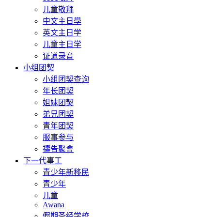
儿童敬拜
中文主日學
英文主日学
儿童主日学
证道录音
小组团契
小组团契查询
年长团契
姐妹团契
弟兄团契
青年团契
服事参与
禱告聚會
下一代事工
青少年新移民
青少年
儿童
Awana
假期圣经学校