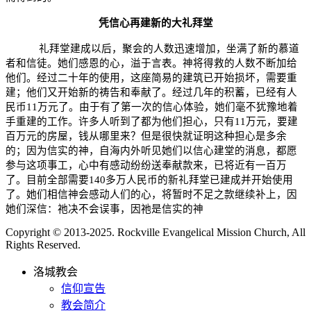
凭信心再建新的大礼拜堂
礼拜堂建成以后，聚会的人数迅速增加，坐满了新的慕道
者和信徒。她们感恩的心，溢于言表。神将得救的人数不断加给
他们。经过二十年的使用，这座简易的建筑已开始损坏，需要重
建；他们又开始新的祷告和奉献了。经过几年的积蓄，已经有人
民币
11
万元了。由于有了第一次的信心体验，她们毫不犹豫地着
手重建的工作。许多人听到了都为他们担心，只有
11
万元，要建
百万元的房屋，钱从哪里来？但是很快就证明这种担心是多余
的；因为信实的神，自海内外听见她们以信心建堂的消息，都愿
参与这项事工，心中有感动纷纷送奉献款来，已将近有一百万
了。目前全部需要
140
多万人民币的新礼拜堂已建成并开始使用
了。她们相信神会感动人们的心，将暂时不足之款继续补上，因
她们深信：
祂
决不会误事，因
祂
是信实的神
Copyright © 2013-2025. Rockville Evangelical Mission Church, All
Rights Reserved.
洛城教会
信仰宣告
教会简介