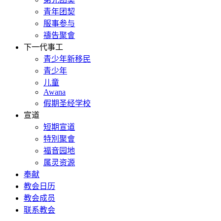
青年团契
服事参与
禱告聚會
下一代事工
青少年新移民
青少年
儿童
Awana
假期圣经学校
宣道
短期宣道
特別聚會
福音园地
属灵资源
奉献
教会日历
教会成员
联系教会