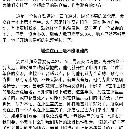
为他们安排了一个报废了的破仓库，作为聚会的地方。
这是一个位在铁道边，四面通风，破烂不堪的破仓库。会
众在土地上席地而坐。火车来来往往高声吼叫，震动得地面晃
动，瓦上灰屑脱落。就这样他们仍然感恩，终于有了一个聚会的
地方。但是，没有多久，聚会人数已增至
500
人，地方显然不够用
了。他们开始为建新的礼拜堂祷告了。
城造在山上是不能隐藏的
要建礼拜堂需要有基地，而且需要交通方便，离开群众不
能太远。地皮是由政府掌握的，他们就开始了申请工作。经过半
年多的交涉，也找不到合适地点。因为他们认为合宜的，政府不
肯批；政府考虑的，不是太狭小，就是太偏远。他们为此又恳切
地祷告。一天，当老姊妹到镇政府再交涉时，干部说：“在半山腰
的那处原荒庙地，不知你们敢不敢要？这些年来，凡是在那里盖
房子的，家中都要死人，可能有鬼在作怪。我们的付镇长，共产
党员，认为不怕，在那里盖房屋，刚打地基儿子就死了。所以到
现在没有一个人敢在那里盖房子。那庙也是因为闹鬼才荒废了
的。如果你们敢要，可以免费赠与。”老姊妹高兴地说：“那地方
我们要，小鬼怕什么？我们所信的耶稣比谁都大。”就这样终于有
了可以盖礼拜堂的地方，而且「城造在山上是不能隐藏的」，红