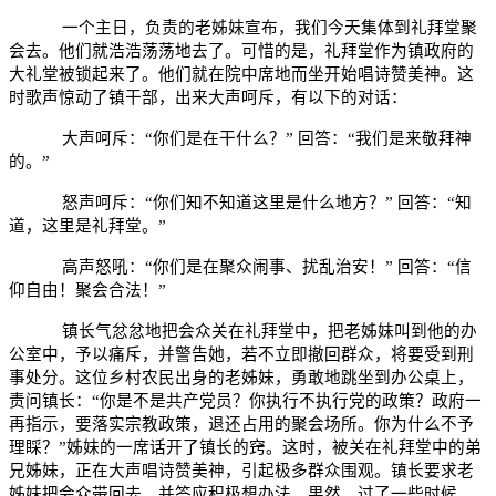
一个主日，负责的老姊妹宣布，我们今天集体到礼拜堂聚
会去。他们就浩浩荡荡地去了。可惜的是，礼拜堂作为镇政府的
大礼堂被锁起来了。他们就在院中席地而坐开始唱诗赞美神。这
时歌声惊动了镇干部，出来大声呵斥，有以下的对话：
大声呵斥：“你们是在干什么？”
回答：“我们是来敬拜神
的。”
怒声呵斥：“你们知不知道这里是什么地方？”
回答：“知
道，这里是礼拜堂。”
高声怒吼：“你们是在聚众闹事、扰乱治安！”
回答：“信
仰自由！聚会合法！”
镇长气忿忿地把会众关在礼拜堂中，把老姊妹叫到他的办
公室中，予以痛斥，并警告她，若不立即撤回群众，将要受到刑
事处分。这位乡村农民出身的老姊妹，勇敢地跳坐到办公桌上，
责问镇长：“你是不是共产党员？你执行不执行党的政策？政府一
再指示，要落实宗教政策，退还占用的聚会场所。你为什么不予
理睬？”姊妹的一席话开了镇长的窍。这时，被关在礼拜堂中的弟
兄姊妹，正在大声唱诗赞美神，引起极多群众围观。镇长要求老
姊妹把会众带回去，并答应积极想办法。果然，过了一些时候，