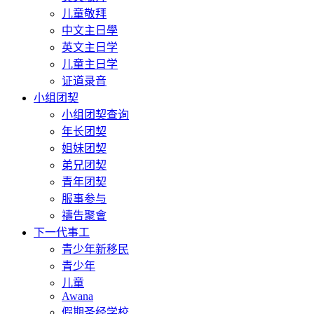
儿童敬拜
中文主日學
英文主日学
儿童主日学
证道录音
小组团契
小组团契查询
年长团契
姐妹团契
弟兄团契
青年团契
服事参与
禱告聚會
下一代事工
青少年新移民
青少年
儿童
Awana
假期圣经学校