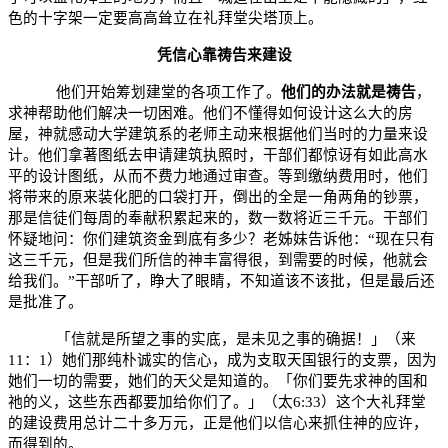
色的十字架一定要高高耸立在礼拜堂尖塔顶上。
凭信心靠祷告来建设
他们开始筹划建堂的各项工作了。
他们的办法就是祷告
，
求神帮助他们解决一切困难。他们不懂得如何设计这么大的房
屋，神就感动大学建筑系的老师主动来根据他们当时的力量来设
计。他们拿著图纸去申请建筑执照时，干部们都惊讶有如此高水
平的设计图纸，从而不费力地通过审查。等到缴纳费用时，他们
将带来的原来装化肥的口袋打开，倒出的全是一角两角的钞票，
那是信徒们每周的奉献积累起来的，数一数将近三千元。干部们
怀疑地问：你们建筑资金到底有多少？老姊妹告诉他：“现在只有
这三千元，但是我们所信的神丰富得很，到需要的时候，他就会
给我们。”干部听了，睁大了眼睛，不知道该不该批，但是最后还
是批准了。
「信就是所望之事的实底，是未见之事的确据！」（来
11
：
1
）她们那纯朴诚实的信心，成为支取天国银行的支票，因为
她们一切的需要，她们的天父是知道的。「你们要先求神的国和
祂
的义，这些东西都要加给你们了。」（太
6:33
）这个大礼拜堂
的建设费用总计二十多万元，正是他们以信心来抓住神的应许，
而得到的。