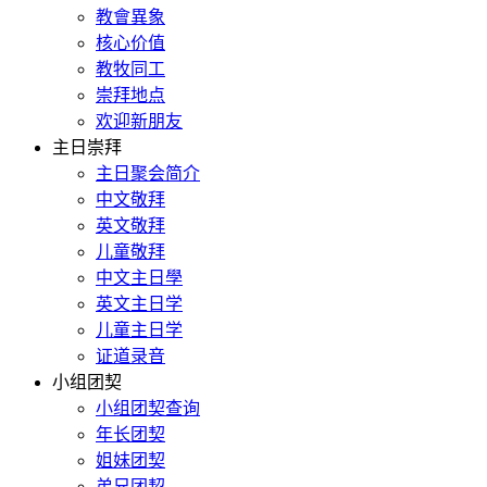
教會異象
核心价值
教牧同工
崇拜地点
欢迎新朋友
主日崇拜
主日聚会简介
中文敬拜
英文敬拜
儿童敬拜
中文主日學
英文主日学
儿童主日学
证道录音
小组团契
小组团契查询
年长团契
姐妹团契
弟兄团契