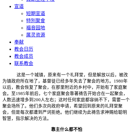
宣道
短期宣道
特別聚會
福音园地
属灵资源
奉献
教会日历
教会成员
联系教会
这是一个城镇，原来有一个礼拜堂，但是解放以后，被改
为镇政府所在地了，基督徒已经多年失去了聚会的地方。
1980
年
以后，教会恢复了聚会，在那里附近的乡村中，开始有了家庭聚
会。至
1985
年前后，七个家庭聚会靠著祷告开始合在一起聚会，
人数迅速增多到
200
人左右；这时任何家庭都容纳不下，需要一个
聚会场所了。他们多次向政府申请，希望回到原来的礼拜堂聚
会，但是每次都遭到严词拒绝。他们继续为此祷告求神赐给聪明
智慧，指示解决的方法。
靠主什么都不怕