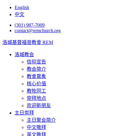
English
中文
(301) 987-7009
contact@remchurch.org
洛城基督福音教會 REM
洛城教会
信仰宣告
教会简介
教會異象
核心价值
教牧同工
崇拜地点
欢迎新朋友
主日崇拜
主日聚会简介
中文敬拜
英文敬拜