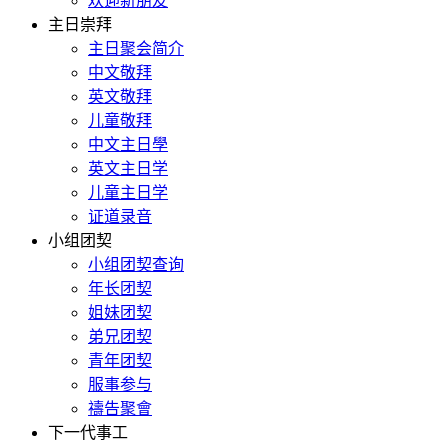
欢迎新朋友
主日崇拜
主日聚会简介
中文敬拜
英文敬拜
儿童敬拜
中文主日學
英文主日学
儿童主日学
证道录音
小组团契
小组团契查询
年长团契
姐妹团契
弟兄团契
青年团契
服事参与
禱告聚會
下一代事工