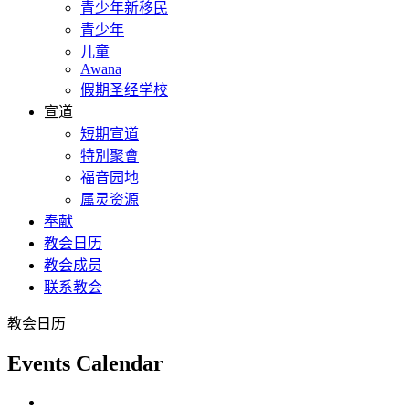
青少年新移民
青少年
儿童
Awana
假期圣经学校
宣道
短期宣道
特別聚會
福音园地
属灵资源
奉献
教会日历
教会成员
联系教会
教会日历
Events Calendar