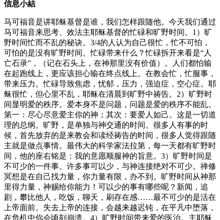
信息小結
马可福音是讲耶稣基督是谁，我们怎样跟随他。今天我们通过
马可福音来思考、效法主耶稣基督的忙碌和旷野时间。1）旷
野时间忙而不乱的秘诀。3/4的人认为自己很忙，忙不可怕，
可怕的是没有旷野时间。忙碌带来什么？忙碌拆开来看是“人
亡石录”，（记在石头上，在神那里没有价值）。人们都怕输
在起跑线上，更应该担心输在终点线上。在教会忙，忙服事，
带来压力。忙碌导致焦虑，忧郁，压力，强迫症，空心症。耶
稣很忙，但心里不乱，耶稣在清晨到旷野中祷告。2）旷野时
间显明爱的秩序。爱本身不是问题，问题是爱的秩序不能乱。
第一：尽心尽意爱主你的神；其次：要爱人如己。这是一切道
理的总纲。旷野，是单独与神交通的时间。很多人有事的时
候，首先放弃的是来教会和读经祷告的时间，很多人觉得跟随
主就是做点事情。最伟大的科学家法拉第，每一天都有旷野时
间，他的座右铭是：我的意愿顺服神的旨意。3）旷野时间是
不可少的一件事。许多事可以少，与神连接绝对不可少。禅修
冥想是在自己找力量，你力量有限，办不到。旷野时间从神那
里得力量，神赐给你能力！可以少的事有哪些呢？新闻，追
剧，攀比他人，吃饭，聊天，刷存在感……最不可少的是活在
上帝面前。失去上帝的连接，会越来越迟钝，在平凡中堕落，
在危机中你会顷刻崩溃。4）旷野时间带来爱的医治。主耶稣